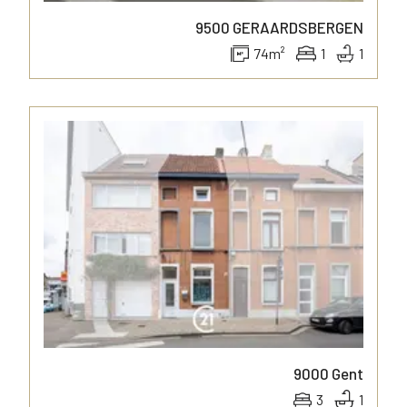
9500
GERAARDSBERGEN
74
m²
1
1
9000
Gent
3
1