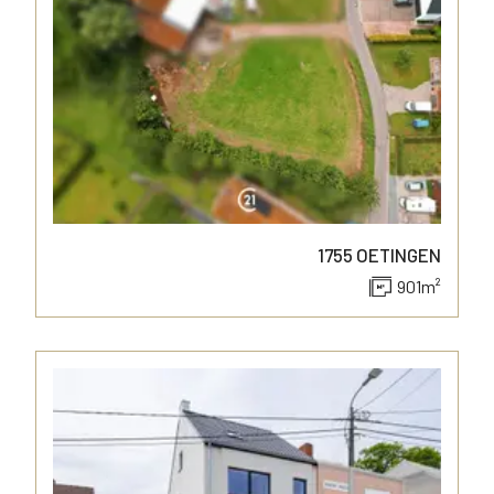
1755
OETINGEN
901
m²