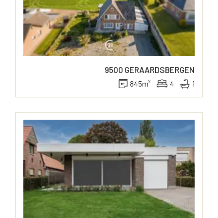
9500
GERAARDSBERGEN
845
m²
4
1