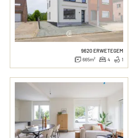
9620
ERWETEGEM
665
m²
4
1