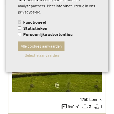
9770
KRUISEM
analysepartners. Meer info vindt u terug in
ons
649
m²
3
1
privacybeleid
.
Functioneel
Statistieken
Persoonlijke advertenties
Alle cookies aanvaarden
Selectie aanvaarden
1750
Lennik
940
m²
3
1