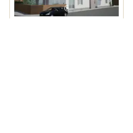
9500
GERAARDSBERGEN
2
1