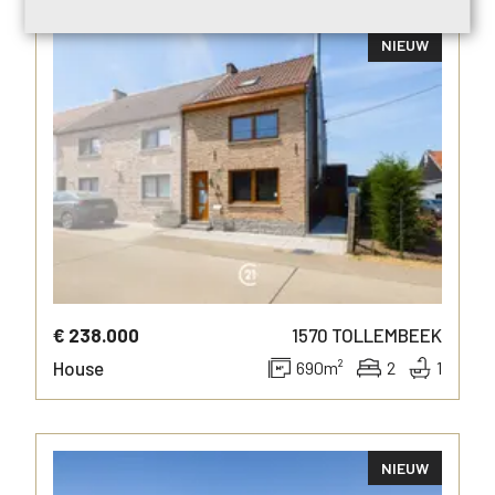
NIEUW
MORE INFO
€ 238.000
1570
TOLLEMBEEK
House
690
m²
2
1
NIEUW
MORE INFO