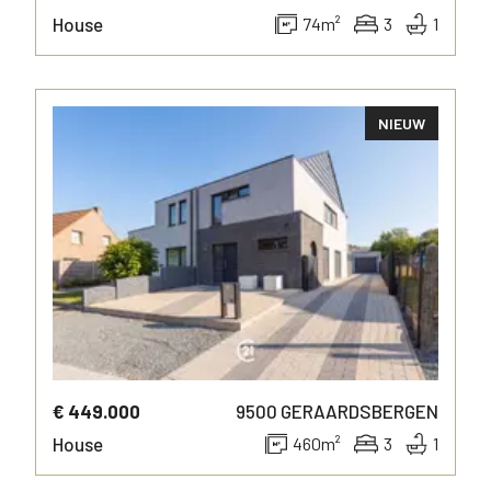
House
74
m²
3
1
NIEUW
MORE INFO
€ 449.000
9500
GERAARDSBERGEN
House
460
m²
3
1