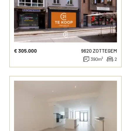
€ 305.000
9620
ZOTTEGEM
390
m²
2
MORE INFO