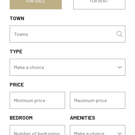
FOR SALE
FOR RENT
TOWN
Towns
TYPE
Make a choice
PRICE
Minimum price
Maximum price
BEDROOM
AMENITIES
Number of bedrooms
Make a choice