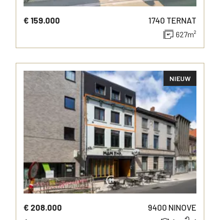
€ 159.000
1740
TERNAT
627
m²
NIEUW
MORE INFO
€ 208.000
9400
NINOVE