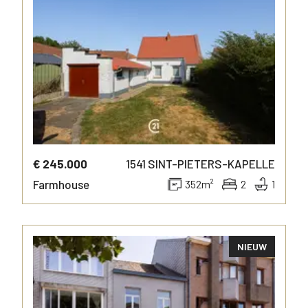
€ 245.000
1541
SINT-PIETERS-KAPELLE
Farmhouse
352
m²
2
1
NIEUW
MORE INFO