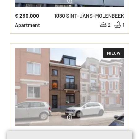
€ 230.000
1080
SINT-JANS-MOLENBEEK
Apartment
2
1
NIEUW
MORE INFO
€ 349.000
1070
ANDERLECHT