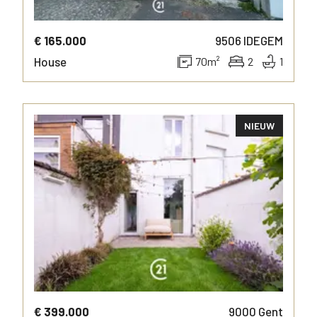
€ 165.000
9506
IDEGEM
House
70
m²
2
1
NIEUW
MORE INFO
€ 399.000
9000
Gent