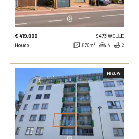
€ 419.000
9473
WELLE
House
1170
m²
4
2
NIEUW
MORE INFO