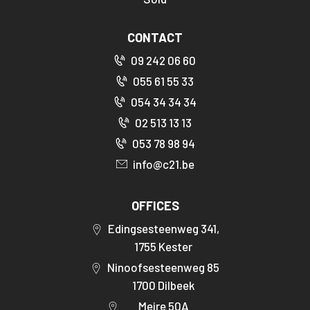
CONTACT
09 242 06 60
055 61 55 33
054 34 34 34
02 513 13 13
053 78 98 94
info@c21.be
OFFICES
Edingsesteenweg 341,
1755 Kester
Ninoofsesteenweg 85
1700 Dilbeek
Meire 50A