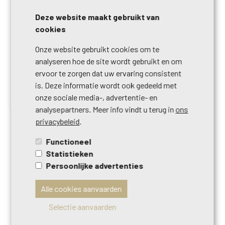
House
4
2
Deze website maakt gebruikt van
cookies
Onze website gebruikt cookies om te
NIEUW
analyseren hoe de site wordt gebruikt en om
MORE INFO
ervoor te zorgen dat uw ervaring consistent
is. Deze informatie wordt ook gedeeld met
onze sociale media-, advertentie- en
analysepartners. Meer info vindt u terug in
ons
privacybeleid
.
Functioneel
Statistieken
Persoonlijke advertenties
€ 285.000
9600
RENAIX
Alle cookies aanvaarden
House
280
m²
4
1
Selectie aanvaarden