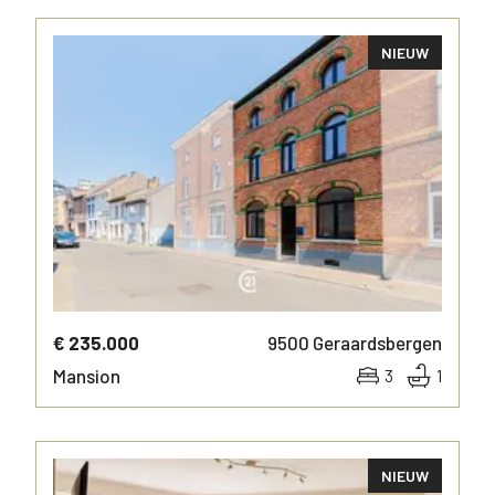
NIEUW
MORE INFO
€ 235.000
9500
Geraardsbergen
Mansion
3
1
NIEUW